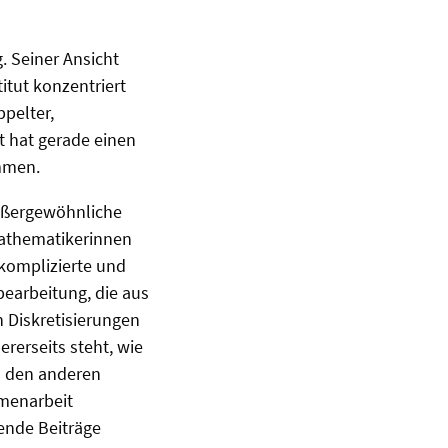
. Seiner Ansicht
itut konzentriert
ppelter,
t hat gerade einen
mmen.
außergewöhnliche
Mathematikerinnen
 komplizierte und
bearbeitung, die aus
n Diskretisierungen
erseits steht, wie
n den anderen
mmenarbeit
tende Beiträge