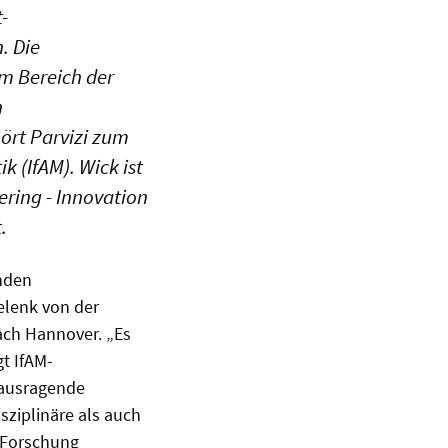
-
. Die
im Bereich der
n
hört Parvizi zum
 (IfAM). Wick ist
ering - Innovation
.
enden
elenk von der
ach Hannover. „Es
gt IfAM-
rausragende
sziplinäre als auch
r Forschung