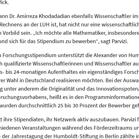
ick.
ann Dr. Amirreza Khodadadian ebenfalls Wissenschaftler im
Rechnens an der LUH ist, hat nicht nur eine wissenschaftlic
in Vorbild sein. „Ich möchte alle Mathematiker, insbesonder
und sich für das Stipendium zu bewerben“, sagt Parvizi.
 Forschungsstipendium unterstützt die Alexander von Hum
h qualifizierte Wissenschaftlerinnen und Wissenschaftler a
s- bis 24-monatigen Aufenthaltes ein eigenständiges Forsc
er Wahl in Deutschland realisieren möchten. Bei der Auswa
ng unter anderem die Originalität und das Innovationspoten
rschungsvorhabens, heißt es in den Programminformationen
wurden durchschnittlich 25 bis 30 Prozent der Bewerber gef
t ihre Stipendiaten, ihr Netzwerk aktiv auszubauen. Parvizi f
hiedenen Veranstaltungen während des Förderzeitraums un
der Jahrestagung der Humboldt-Stiftung in Berlin zählte i