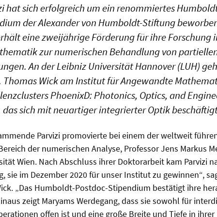
i hat sich erfolgreich um ein renommiertes Humboldt
dium der Alexander von Humboldt-Stiftung beworben
hält eine zweijährige Förderung für ihre Forschung 
hematik zur numerischen Behandlung von partielle
hungen. An der Leibniz Universität Hannover (LUH) ge
. Thomas Wick am Institut für Angewandte Mathematik
llenzclusters PhoenixD: Photonics, Optics, and Engine
, das sich mit neuartiger integrierter Optik beschäftigt
tammende Parvizi promovierte bei einem der weltweit führ
 Bereich der numerischen Analyse, Professor Jens Markus M
ität Wien. Nach Abschluss ihrer Doktorarbeit kam Parvizi n
g, sie im Dezember 2020 für unser Institut zu gewinnen“, sa
Wick. „Das Humboldt-Postdoc-Stipendium bestätigt ihre he
hinaus zeigt Maryams Werdegang, dass sie sowohl für interdi
perationen offen ist und eine große Breite und Tiefe in ihre