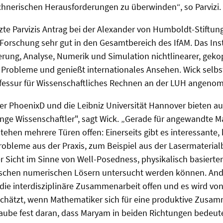
chnerischen Herausforderungen zu überwinden“, so Parvizi.
tzte Parvizis Antrag bei der Alexander von Humboldt-Stiftung
 Forschung sehr gut in den Gesamtbereich des IfAM. Das Inst
ierung, Analyse, Numerik und Simulation nichtlinearer, geko
 Probleme und genießt internationales Ansehen. Wick selbs
ofessur für Wissenschaftliches Rechnen an der LUH angeno
ter PhoenixD und die Leibniz Universität Hannover bieten 
unge Wissenschaftler", sagt Wick. „Gerade für angewandte 
ehen mehrere Türen offen: Einerseits gibt es interessante,
robleme aus der Praxis, zum Beispiel aus der Lasermaterial
 Sicht im Sinne von Well-Posedness, physikalisch basierte
schen numerischen Lösern untersucht werden können. Ander
die interdisziplinäre Zusammenarbeit offen und es wird vo
schätzt, wenn Mathematiker sich für eine produktive Zusa
glaube fest daran, dass Maryam in beiden Richtungen bedeu