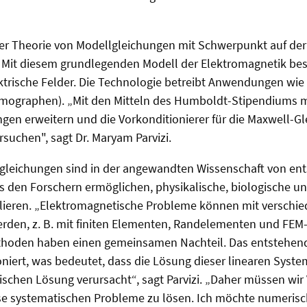
 der Theorie von Modellgleichungen mit Schwerpunkt auf d
 Mit diesem grundlegenden Modell der Elektromagnetik be
ktrische Felder. Die Technologie betreibt Anwendungen wi
ographen). „Mit den Mitteln des Humboldt-Stipendiums 
gen erweitern und die Vorkonditionierer für die Maxwell-G
rsuchen", sagt Dr. Maryam Parvizi.
ialgleichungen sind in der angewandten Wissenschaft von en
s den Forschern ermöglichen, physikalische, biologische u
ieren. „Elektromagnetische Probleme können mit verschi
rden, z. B. mit finiten Elementen, Randelementen und FE
ethoden haben einen gemeinsamen Nachteil. Das entstehen
ioniert, was bedeutet, dass die Lösung dieser linearen Syst
ischen Lösung verursacht“, sagt Parvizi. „Daher müssen wir
e systematischen Probleme zu lösen. Ich möchte numeris