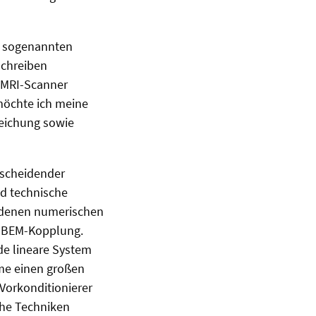
er sogenannten
schreiben
e MRI-Scanner
möchte ich meine
leichung sowie
tscheidender
nd technische
edenen numerischen
M-BEM-Kopplung.
de lineare System
eme einen großen
 Vorkonditionierer
che Techniken